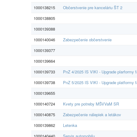
1000138215
Občerstvenie pre kanceláriu ŠT 2
1000138805
1000139388
1000140046
Zabezpečenie občerstvenie
1000139377
1000139664
1000139733
PnZ 4/2025 IS VIKI - Upgrade plarformy f
1000139738
PnZ 5/2025 IS VIKI - Upgrade platformy f
1000139655
1000140724
Kvety pre potreby MŠVVaM SR
1000140875
Zabezpečenie nálepiek a letákov
1000139862
Letenka
1000140440
Servis automobilu