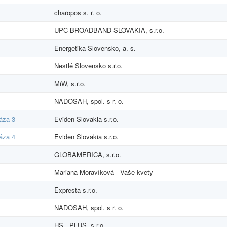
charopos s. r. o.
UPC BROADBAND SLOVAKIA, s.r.o.
Energetika Slovensko, a. s.
Nestlé Slovensko s.r.o.
MiW, s.r.o.
NADOSAH, spol. s r. o.
áza 3
Eviden Slovakia s.r.o.
áza 4
Eviden Slovakia s.r.o.
GLOBAMERICA, s.r.o.
Mariana Moravíková - Vaše kvety
Expresta s.r.o.
NADOSAH, spol. s r. o.
HS - PLUS, s.r.o.