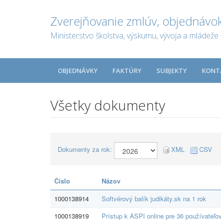
Zverejňovanie zmlúv, objednávok
Ministerstvo školstva, výskumu, vývoja a mládeže 
OBJEDNÁVKY
FAKTÚRY
SUBJEKTY
KONT
Všetky dokumenty
Dokumenty za rok:
XML
CSV
Číslo
Názov
1000138914
Softvérový balík judikáty.sk na 1 rok
1000138919
Prístup k ASPI online pre 36 používateľov