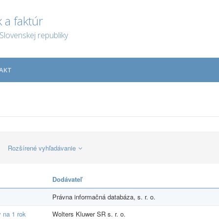
 a faktúr
Slovenskej republiky
AKT
Rozšírené vyhľadávanie
Dodávateľ
Právna informačná databáza, s. r. o.
 na 1 rok
Wolters Kluwer SR s. r. o.