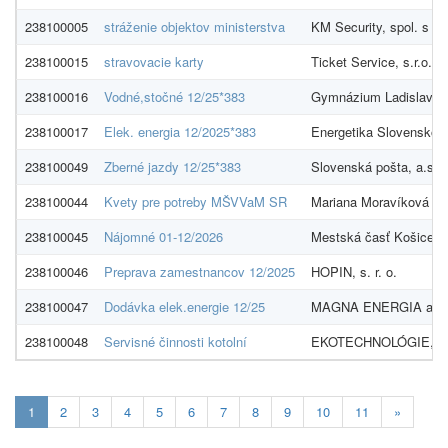
238100005
stráženie objektov ministerstva
KM Security, spol. s r. 
238100015
stravovacie karty
Ticket Service, s.r.o.
238100016
Vodné,stočné 12/25*383
Gymnázium Ladislava N
238100017
Elek. energia 12/2025*383
Energetika Slovensko, 
238100049
Zberné jazdy 12/25*383
Slovenská pošta, a.s.
238100044
Kvety pre potreby MŠVVaM SR
Mariana Moravíková - 
238100045
Nájomné 01-12/2026
Mestská časť Košice-Z
238100046
Preprava zamestnancov 12/2025
HOPIN, s. r. o.
238100047
Dodávka elek.energie 12/25
MAGNA ENERGIA a.s.
238100048
Servisné činnosti kotolní
EKOTECHNOLÓGIE, s.r
Aktualna-
1
2
3
4
5
6
7
8
9
10
11
»
stranka
1