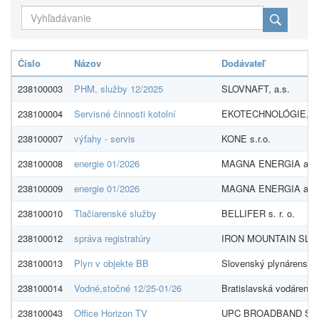
Číslo
Názov
Dodávateľ
238100003
PHM, služby 12/2025
SLOVNAFT, a.s.
238100004
Servisné činnosti kotolní
EKOTECHNOLÓGIE, s.r
238100007
výťahy - servis
KONE s.r.o.
238100008
energie 01/2026
MAGNA ENERGIA a.s.
238100009
energie 01/2026
MAGNA ENERGIA a.s.
238100010
Tlačiarenské služby
BELLIFER s. r. o.
238100012
správa registratúry
IRON MOUNTAIN SLOVA
238100013
Plyn v objekte BB
Slovenský plynárenský 
238100014
Vodné,stočné 12/25-01/26
Bratislavská vodárensk
238100043
Office Horizon TV
UPC BROADBAND SLOV