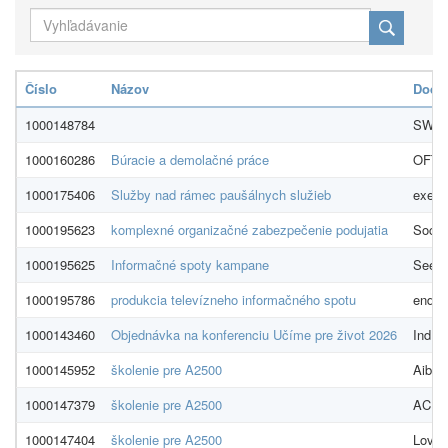
Číslo
Názov
Dodáv
1000148784
SWAN,
1000160286
Búracie a demolačné práce
OFTRA
1000175406
Služby nad rámec paušálnych služieb
exe, a
1000195623
komplexné organizačné zabezpečenie podujatia
Social
1000195625
Informačné spoty kampane
See &
1000195786
produkcia televízneho informačného spotu
endriu
1000143460
Objednávka na konferenciu Učíme pre život 2026
Indíci
1000145952
školenie pre A2500
Aibilit
1000147379
školenie pre A2500
ACREA
1000147404
školenie pre A2500
Love2t