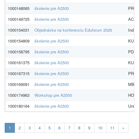
1000148065
školenie pre A2500
PROEK
1000149725
školenie pre A2500
ACREA
1000154031
Objednávka na konferenciu Eduforum 2026
Indíci
1000154809
školenie pre A2500
KU Le
1000158795
školenie pre A2500
PDCS,
1000161375
školenie pre A2500
KU L
1000167315
školenie pre A2500
PROEKO
1000169091
školenie pre A2500
MB Mo
1000174963
Workshop pre A2500
HOTEL
1000180164
školenie pre A2500
Unive
Aktualna-
1
2
3
4
5
6
7
8
9
10
11
»
stranka
1