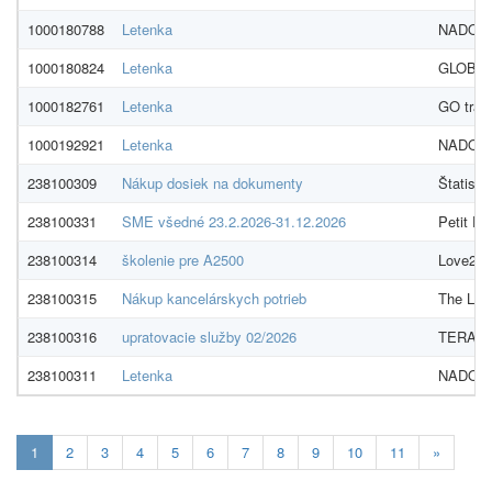
1000180788
Letenka
NADOSAH
1000180824
Letenka
GLOBAME
1000182761
Letenka
GO trave
1000192921
Letenka
NADOSAH
238100309
Nákup dosiek na dokumenty
Štatisti
238100331
SME všedné 23.2.2026-31.12.2026
Petit Pr
238100314
školenie pre A2500
Love2tea
238100315
Nákup kancelárskych potrieb
The Livin
238100316
upratovacie služby 02/2026
TERAVAS
238100311
Letenka
NADOSAH
Aktualna-
1
2
3
4
5
6
7
8
9
10
11
»
stranka
1