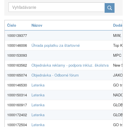
Číslo
Názov
Dodávat
1000139377
MiW, s.r
1000146006
Úhrada poplatku za štartovné
Top Konc
1000153093
MPC s.r
1000163562
Objednávka reklamy - podpora inkluz. školstva
New Sch
1000165074
Objednávka - Odborné fórum
JAKOMAT
1000146530
Letenka
GO trave
1000150314
Letenka
NADOSAH
1000160917
Letenka
GLOBAME
1000172402
Letenka
GLOBAME
1000172504
Letenka
GO trave