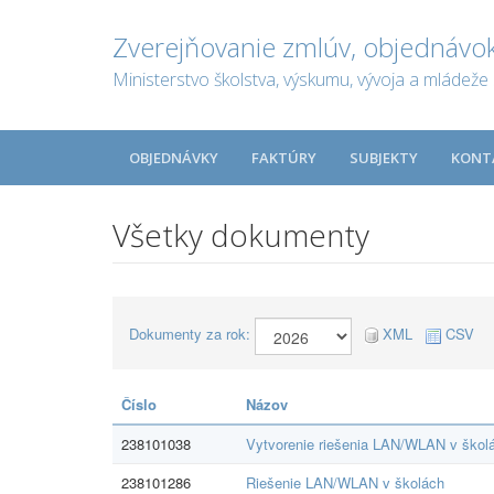
Zverejňovanie zmlúv, objednávok
Ministerstvo školstva, výskumu, vývoja a mládeže 
OBJEDNÁVKY
FAKTÚRY
SUBJEKTY
KONT
Všetky dokumenty
Dokumenty za rok:
XML
CSV
Číslo
Názov
238101038
Vytvorenie riešenia LAN/WLAN v škol
238101286
Riešenie LAN/WLAN v školách