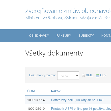
Zverejňovanie zmlúv, objednávok
Ministerstvo školstva, výskumu, vývoja a mládeže 
OBJEDNÁVKY
FAKTÚRY
SUBJEKTY
KONT
Všetky dokumenty
Dokumenty za rok:
XML
CSV
Číslo
Názov
1000138914
Softvérový balík judikáty.sk na 1 rok
1000138919
Prístup k ASPI online pre 36 používateľov