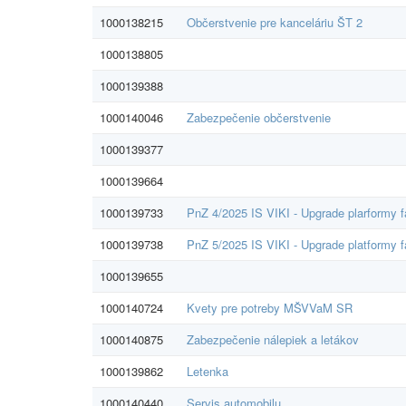
1000138215
Občerstvenie pre kanceláriu ŠT 2
1000138805
1000139388
1000140046
Zabezpečenie občerstvenie
1000139377
1000139664
1000139733
PnZ 4/2025 IS VIKI - Upgrade plarformy f
1000139738
PnZ 5/2025 IS VIKI - Upgrade platformy f
1000139655
1000140724
Kvety pre potreby MŠVVaM SR
1000140875
Zabezpečenie nálepiek a letákov
1000139862
Letenka
1000140440
Servis automobilu