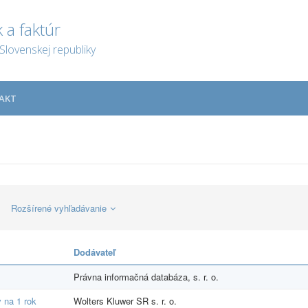
 a faktúr
Slovenskej republiky
AKT
Rozšírené vyhľadávanie
Dodávateľ
Právna informačná databáza, s. r. o.
 na 1 rok
Wolters Kluwer SR s. r. o.