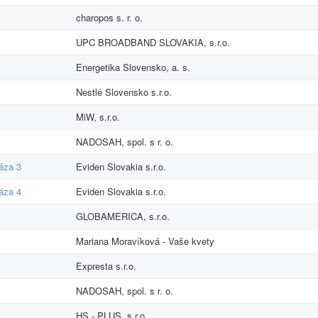
charopos s. r. o.
UPC BROADBAND SLOVAKIA, s.r.o.
Energetika Slovensko, a. s.
Nestlé Slovensko s.r.o.
MiW, s.r.o.
NADOSAH, spol. s r. o.
áza 3
Eviden Slovakia s.r.o.
áza 4
Eviden Slovakia s.r.o.
GLOBAMERICA, s.r.o.
Mariana Moravíková - Vaše kvety
Expresta s.r.o.
NADOSAH, spol. s r. o.
HS - PLUS, s.r.o.