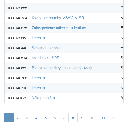
1000139655
GLO
1000140724
Kvety pre potreby MŠVVaM SR
Mari
1000140875
Zabezpečenie nálepiek a letákov
Expr
1000139862
Letenka
NADO
1000140440
Servis automobilu
HS -
1000140514
objednávka SPP
Slov
1000140659
Protokolárne dary - med lesný, 450g
Stre
1000140708
Letenka
NADO
1000140710
Letenka
NADO
1000141039
Nákup rebríka
Alza
Aktualna-
1
2
3
4
5
6
7
8
9
10
11
»
stranka
1