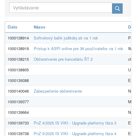
Číslo
Názov
Dod
1000138914
Softvérový balík judikáty.sk na 1 rok
Práv
1000138919
Prístup k ASPI online pre 36 používateľov na 1 rok
Wolt
1000138215
Občerstvenie pre kanceláriu ŠT 2
char
1000138805
UPC
1000139388
Ener
1000140046
Zabezpečenie občerstvenie
Nest
1000139377
MiW,
1000139664
NADO
1000139733
PnZ 4/2025 IS VIKI - Upgrade plarformy fáza 3
Evid
1000139738
PnZ 5/2025 IS VIKI - Upgrade platformy fáza 4
Evid