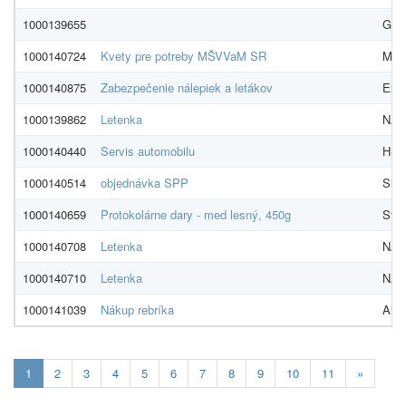
1000139655
GLO
1000140724
Kvety pre potreby MŠVVaM SR
Mari
1000140875
Zabezpečenie nálepiek a letákov
Expr
1000139862
Letenka
NADO
1000140440
Servis automobilu
HS -
1000140514
objednávka SPP
Slov
1000140659
Protokolárne dary - med lesný, 450g
Stre
1000140708
Letenka
NADO
1000140710
Letenka
NADO
1000141039
Nákup rebríka
Alza
Aktualna-
1
2
3
4
5
6
7
8
9
10
11
»
stranka
1