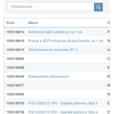
Číslo
Názov
Dod
1000138914
Softvérový balík judikáty.sk na 1 rok
Práv
1000138919
Prístup k ASPI online pre 36 používateľov na 1 rok
Wolt
1000138215
Občerstvenie pre kanceláriu ŠT 2
char
1000138805
UPC
1000139388
Ener
1000140046
Zabezpečenie občerstvenie
Nest
1000139377
MiW,
1000139664
NADO
1000139733
PnZ 4/2025 IS VIKI - Upgrade plarformy fáza 3
Evid
1000139738
PnZ 5/2025 IS VIKI - Upgrade platformy fáza 4
Evid