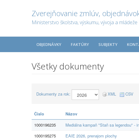
Zverejňovanie zmlúv, objednávok
Ministerstvo školstva, výskumu, vývoja a mládeže 
OBJEDNÁVKY
FAKTÚRY
SUBJEKTY
KONT
Všetky dokumenty
Dokumenty za rok:
XML
CSV
Číslo
Názov
1000196235
Mediálna kampaň "Staň sa legendou" - in
1000195275
EAIE 2026, prenajom plochy