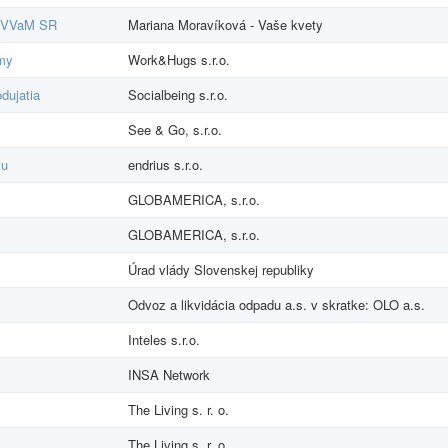
MŠVVaM SR
Mariana Moravíková - Vaše kvety
rmy
Work&Hugs s.r.o.
dujatia
Socialbeing s.r.o.
See & Go, s.r.o.
tu
endrius s.r.o.
GLOBAMERICA, s.r.o.
GLOBAMERICA, s.r.o.
Úrad vlády Slovenskej republiky
Odvoz a likvidácia odpadu a.s. v skratke: OLO a.s.
Inteles s.r.o.
INSA Network
The Living s. r. o.
The Living s. r. o.