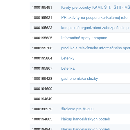
1000195491
Kvety pre potreby KAMI, ŠTI., ŠTII - 
1000195621
PR aktivity na podporu kurikulárnej refo
1000195623
komplexné organizačné zabezpečenie po
1000195625
Informačné spoty kampane
1000195786
produkcia televízneho informačného spo
1000195864
Letenky
1000195867
Letenka
1000195428
gastronomické služby
1000194600
1000194849
1000186972
školenie pre A2500
1000194805
Nákup kancelárskych potrieb
1000194947
Nákup kancelárskych potrieb