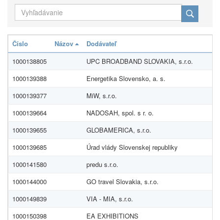
Číslo
Názov
Dodávateľ
1000138805
UPC BROADBAND SLOVAKIA, s.r.o.
1000139388
Energetika Slovensko, a. s.
1000139377
MiW, s.r.o.
1000139664
NADOSAH, spol. s r. o.
1000139655
GLOBAMERICA, s.r.o.
1000139685
Úrad vlády Slovenskej republiky
1000141580
predu s.r.o.
1000144000
GO travel Slovakia, s.r.o.
1000149839
VIA - MIA, s.r.o.
1000150398
EA EXHIBITIONS