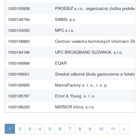
1000150938
PROEBIZ s.r.o., organizačná zložka podniku z
1000148784
SWAN, a.s.
1000153093
MPC s.r.o.
1000158883
Centrum vedecko-technických informácií Slove
1000164166
UPC BROADBAND SLOVAKIA, s.r.o.
1000166996
EQAR
1000169001
Stredná odborná škola gastronómie a hotelovýc
1000182865
MannaFactory s. r. o., r. s. p.
1000185787
Ernst & Young, s. r. o.
1000186230
MARVOR klima, s.r.o.
Aktualna-
1
2
3
4
5
6
7
8
9
10
11
»
stranka
1