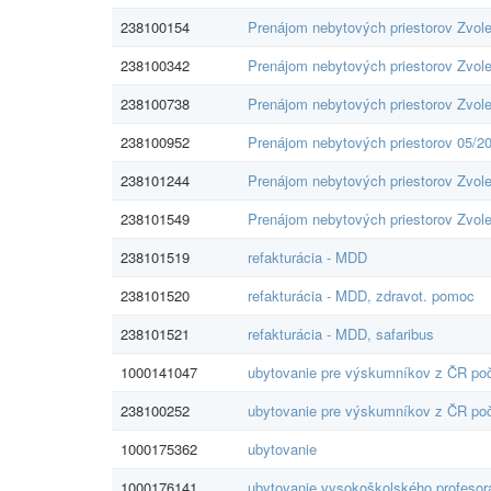
238100154
Prenájom nebytových priestorov Zvol
238100342
Prenájom nebytových priestorov Zvol
238100738
Prenájom nebytových priestorov Zvol
238100952
Prenájom nebytových priestorov 05/2
238101244
Prenájom nebytových priestorov Zvol
238101549
Prenájom nebytových priestorov Zvol
238101519
refakturácia - MDD
238101520
refakturácia - MDD, zdravot. pomoc
238101521
refakturácia - MDD, safaribus
1000141047
ubytovanie pre výskumníkov z ČR poč
238100252
ubytovanie pre výskumníkov z ČR poč
1000175362
ubytovanie
1000176141
ubytovanie vysokoškolského profesor