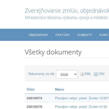
Zverejňovanie zmlúv, objednávok
Ministerstvo školstva, výskumu, vývoja a mládeže 
OBJEDNÁVKY
FAKTÚRY
SUBJEKTY
KONT
Všetky dokumenty
Dokumenty za rok:
XML
CSV
Číslo
Názov
238100074
Prenájom nebyt. priest. Zvolen 12/25*
238100078
Prenájom nebyt. priest. Zvolen 01/26