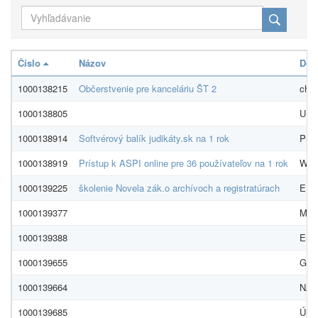
Číslo
Názov
Dod
1000138215
Občerstvenie pre kanceláriu ŠT 2
char
1000138805
UPC
1000138914
Softvérový balík judikáty.sk na 1 rok
Práv
1000138919
Prístup k ASPI online pre 36 používateľov na 1 rok
Wolt
1000139225
školenie Novela zák.o archívoch a registratúrach
EDO
1000139377
MiW,
1000139388
Ener
1000139655
GLO
1000139664
NADO
1000139685
Úrad