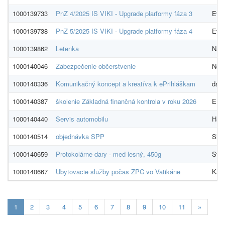
1000139733
PnZ 4/2025 IS VIKI - Upgrade plarformy fáza 3
Evid
1000139738
PnZ 5/2025 IS VIKI - Upgrade platformy fáza 4
Evid
1000139862
Letenka
NADO
1000140046
Zabezpečenie občerstvenie
Nest
1000140336
Komunikačný koncept a kreatíva k ePrihláškam
dare
1000140387
školenie Základná finančná kontrola v roku 2026
EDO
1000140440
Servis automobilu
HS -
1000140514
objednávka SPP
Slov
1000140659
Protokolárne dary - med lesný, 450g
Stre
1000140667
Ubytovacie služby počas ZPC vo Vatikáne
Kanc
Aktualna-
1
2
3
4
5
6
7
8
9
10
11
»
stranka
1