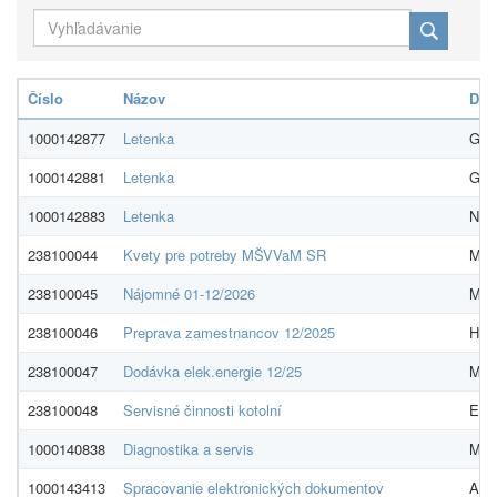
Číslo
Názov
Dod
1000142877
Letenka
GLO
1000142881
Letenka
GO t
1000142883
Letenka
NADO
238100044
Kvety pre potreby MŠVVaM SR
Mar
238100045
Nájomné 01-12/2026
Mes
238100046
Preprava zamestnancov 12/2025
HOPI
238100047
Dodávka elek.energie 12/25
MAG
238100048
Servisné činnosti kotolní
EKO
1000140838
Diagnostika a servis
MAI
1000143413
Spracovanie elektronických dokumentov
And