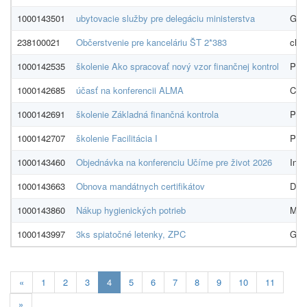
1000143501
ubytovacie služby pre delegáciu ministerstva
GUR
238100021
Občerstvenie pre kanceláriu ŠT 2*383
char
1000142535
školenie Ako spracovať nový vzor finančnej kontrol
PRO
1000142685
účasť na konferencii ALMA
Cent
1000142691
školenie Základná finančná kontrola
PRO
1000142707
školenie Facilitácia I
PDC
1000143460
Objednávka na konferenciu Učíme pre život 2026
Indí
1000143663
Obnova mandátnych certifikátov
D. T
1000143860
Nákup hygienických potrieb
MAJ
1000143997
3ks spiatočné letenky, ZPC
GLO
Aktualna-
«
1
2
3
4
5
6
7
8
9
10
11
stranka
»
4