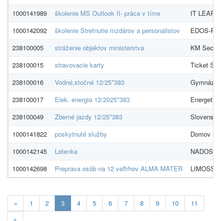
1000141989
školenie MS Outlook II- práca v tíme
IT LEARNI
1000142092
školenie Stretnutie mzdárov a personalistov
EDOS-PEM 
238100005
stráženie objektov ministerstva
KM Security
238100015
stravovacie karty
Ticket Serv
238100016
Vodné,stočné 12/25*383
Gymnázium
238100017
Elek. energia 12/2025*383
Energetika
238100049
Zberné jazdy 12/25*383
Slovenská 
1000141822
poskytnuté služby
Domov Spe
1000142145
Letenka
NADOSAH, 
1000142698
Preprava osôb na 12 veľtrhov ALMA MATER
LIMOSS.SK
Aktualna-
«
1
2
3
4
5
6
7
8
9
10
11
stranka
»
3