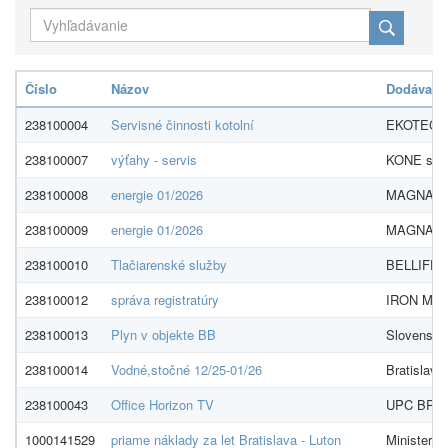
Číslo
Názov
Dodávateľ
238100004
Servisné činnosti kotolní
EKOTECHN
238100007
výťahy - servis
KONE s.r.
238100008
energie 01/2026
MAGNA EN
238100009
energie 01/2026
MAGNA EN
238100010
Tlačiarenské služby
BELLIFER s
238100012
správa registratúry
IRON MOU
238100013
Plyn v objekte BB
Slovenský 
238100014
Vodné,stočné 12/25-01/26
Bratislavs
238100043
Office Horizon TV
UPC BROA
1000141529
priame náklady za let Bratislava - Luton
Ministerst