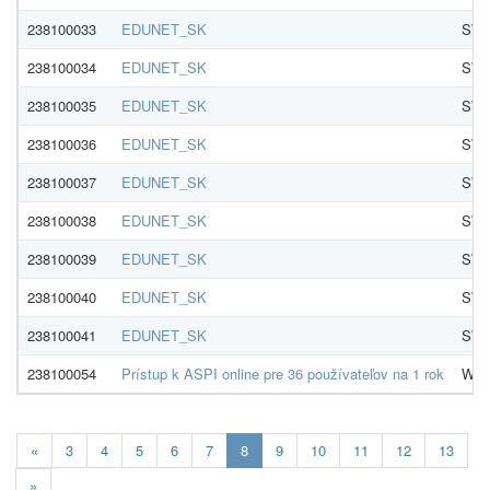
238100033
EDUNET_SK
SWA
238100034
EDUNET_SK
SWA
238100035
EDUNET_SK
SWA
238100036
EDUNET_SK
SWA
238100037
EDUNET_SK
SWA
238100038
EDUNET_SK
SWA
238100039
EDUNET_SK
SWA
238100040
EDUNET_SK
SWA
238100041
EDUNET_SK
SWA
238100054
Prístup k ASPI online pre 36 používateľov na 1 rok
Wolt
Aktualna-
«
3
4
5
6
7
8
9
10
11
12
13
stranka
»
8