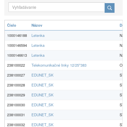
Číslo
Názov
Dod
1000146188
Letenka
NADO
1000146594
Letenka
NADO
1000146613
Letenka
NADO
238100022
Telekomunikačné linky 12/25*383
O2 S
238100027
EDUNET_SK
SWA
238100028
EDUNET_SK
SWA
238100029
EDUNET_SK
SWA
238100030
EDUNET_SK
SWA
238100031
EDUNET_SK
SWA
238100032
EDUNET_SK
SWA