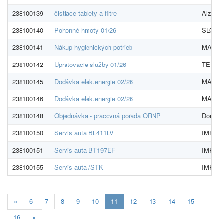
238100139
čistiace tablety a filtre
Alza.s
238100140
Pohonné hmoty 01/26
SLOVN
238100141
Nákup hygienických potrieb
MAJST
238100142
Upratovacie služby 01/26
TERAV
238100145
Dodávka elek.energie 02/26
MAGN
238100146
Dodávka elek.energie 02/26
MAGN
238100148
Objednávka - pracovná porada ORNP
Domov
238100150
Servis auta BL411LV
IMPA 
238100151
Servis auta BT197EF
IMPA 
238100155
Servis auta /STK
IMPA 
Aktualna-
«
6
7
8
9
10
11
12
13
14
15
stranka
16
»
11