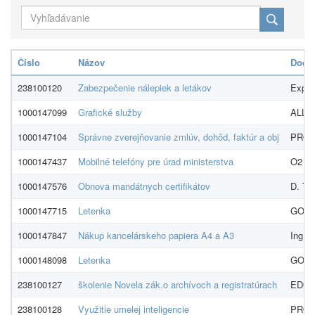
Číslo
Názov
Dodáv
238100120
Zabezpečenie nálepiek a letákov
Expres
1000147099
Grafické služby
ALLT 
1000147104
Správne zverejňovanie zmlúv, dohôd, faktúr a obj
PROEK
1000147437
Mobilné telefóny pre úrad ministerstva
O2 Slo
1000147576
Obnova mandátnych certifikátov
D. Tru
1000147715
Letenka
GO tra
1000147847
Nákup kancelárskeho papiera A4 a A3
Ing. 
1000148098
Letenka
GO tra
238100127
školenie Novela zák.o archívoch a registratúrach
EDOS-
238100128
Využitie umelej inteligencie
PROEK