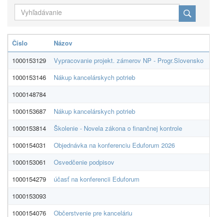
Číslo
Názov
D
1000153129
Vypracovanie projekt. zámerov NP - Progr.Slovensko
Ac
1000153146
Nákup kancelárskych potrieb
Th
1000148784
S
1000153687
Nákup kancelárskych potrieb
Th
1000153814
Školenie - Novela zákona o finančnej kontrole
P
1000154031
Objednávka na konferenciu Eduforum 2026
In
1000153061
Osvedčenie podpisov
Mg
1000154279
účasť na konferencii Eduforum
In
1000153093
M
1000154076
Občerstvenie pre kanceláriu
L