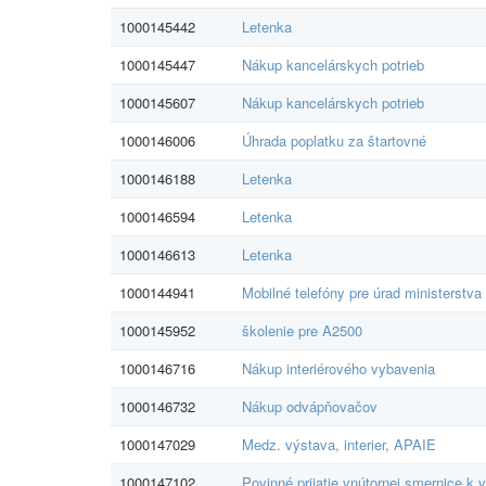
1000145442
Letenka
1000145447
Nákup kancelárskych potrieb
1000145607
Nákup kancelárskych potrieb
1000146006
Úhrada poplatku za štartovné
1000146188
Letenka
1000146594
Letenka
1000146613
Letenka
1000144941
Mobilné telefóny pre úrad ministerstva
1000145952
školenie pre A2500
1000146716
Nákup interiérového vybavenia
1000146732
Nákup odvápňovačov
1000147029
Medz. výstava, interier, APAIE
1000147102
Povinné prijatie vnútornej smernice k