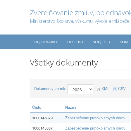
Zverejňovanie zmlúv, objednávok
Ministerstvo školstva, výskumu, vývoja a mládeže 
OBJEDNÁVKY
FAKTÚRY
SUBJEKTY
KONT
Všetky dokumenty
Dokumenty za rok:
XML
CSV
Číslo
Názov
1000145379
Zabezpečenie protokolárnych darov
1000145387
Zabezpečenie protokolárnych darov