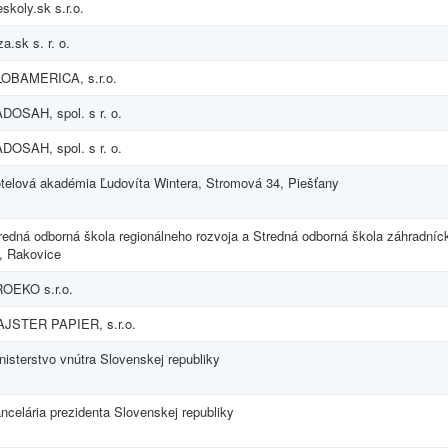
eskoly.sk s.r.o.
za.sk s. r. o.
OBAMERICA, s.r.o.
DOSAH, spol. s r. o.
DOSAH, spol. s r. o.
telová akadémia Ľudovíta Wintera, Stromová 34, Piešťany
redná odborná škola regionálneho rozvoja a Stredná odborná škola záhradníc
, Rakovice
OEKO s.r.o.
JSTER PAPIER, s.r.o.
nisterstvo vnútra Slovenskej republiky
ncelária prezidenta Slovenskej republiky