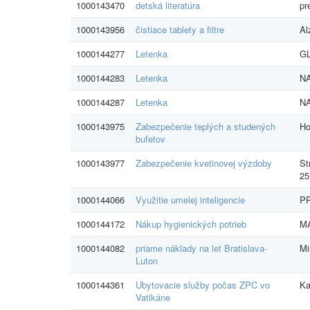
1000143470
detská literatúra
pr
1000143956
čistiace tablety a filtre
Al
1000144277
Letenka
GL
1000144283
Letenka
NA
1000144287
Letenka
NA
1000143975
Zabezpečenie teplých a studených
Ho
bufetov
1000143977
Zabezpečenie kvetinovej výzdoby
St
25
1000144066
Využitie umelej inteligencie
PR
1000144172
Nákup hygienických potrieb
MA
1000144082
priame náklady na let Bratislava-
Mi
Luton
1000144361
Ubytovacie služby počas ZPC vo
Ka
Vatikáne