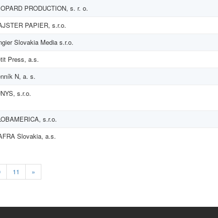
OPARD PRODUCTION, s. r. o.
JSTER PAPIER, s.r.o.
ngier Slovakia Media s.r.o.
tit Press, a.s.
nník N, a. s.
NYS, s.r.o.
OBAMERICA, s.r.o.
FRA Slovakia, a.s.
0
11
»