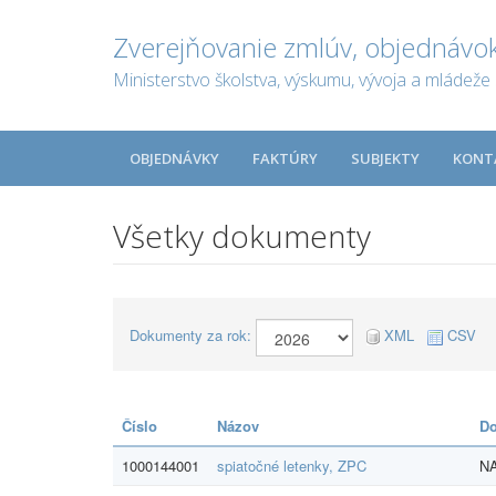
Zverejňovanie zmlúv, objednávok
Ministerstvo školstva, výskumu, vývoja a mládeže 
OBJEDNÁVKY
FAKTÚRY
SUBJEKTY
KONT
Všetky dokumenty
Dokumenty za rok:
XML
CSV
Číslo
Názov
Do
1000144001
spiatočné letenky, ZPC
NA