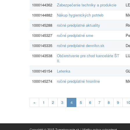
1000144362
Zabezpečenie techniky a produkcie
LE
1000144882
Nákup hygienických potrieb
MA
1000145288
ročné predplatné aktuality
Ri
1000145327
ročné predplatné sme
Pe
1000145335
ročné predplatné denníkn.sk
De
1000143538
Občerstvenie pre chod kancelárie ŠT
LU
II.
1000145154
Letenka
GL
1000145274
ročné predplatné hnonline
MA
Aktualna-
«
1
2
3
4
5
6
7
8
9
1
stranka
4
Copyright © 2015 Zverejnovanie.sk | Všetky práva vyhradené