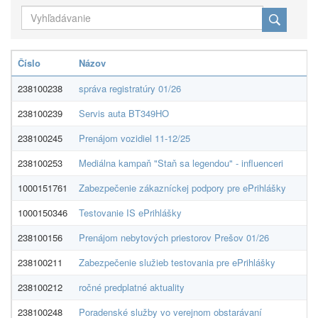
Číslo
Názov
D
238100238
správa registratúry 01/26
I
238100239
Servis auta BT349HO
IM
238100245
Prenájom vozidiel 11-12/25
A
238100253
Mediálna kampaň "Staň sa legendou" - influenceri
D
1000151761
Zabezpečenie zákazníckej podpory pre ePrihlášky
Cr
1000150346
Testovanie IS ePrihlášky
SA
238100156
Prenájom nebytových priestorov Prešov 01/26
Ná
238100211
Zabezpečenie služieb testovania pre ePrihlášky
SA
238100212
ročné predplatné aktuality
Ri
238100248
Poradenské služby vo verejnom obstarávaní
P