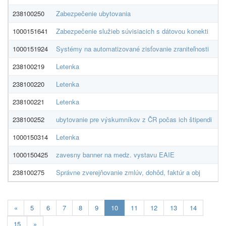
238100250
Zabezpečenie ubytovania
Úr
1000151641
Zabezpečenie služieb súvisiacich s dátovou konekti
S
1000151924
Systémy na automatizované zisťovanie zraniteľnosti
A
238100219
Letenka
N
238100220
Letenka
N
238100221
Letenka
N
238100252
ubytovanie pre výskumníkov z ČR počas ich štipendi
Ži
1000150314
Letenka
N
1000150425
zavesny banner na medz. vystavu EAIE
E
238100275
Správne zverejňovanie zmlúv, dohôd, faktúr a obj
P
Aktualna-
«
5
6
7
8
9
10
11
12
13
14
stranka
15
»
10