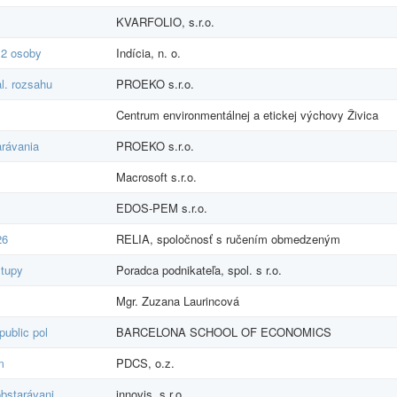
KVARFOLIO, s.r.o.
 2 osoby
Indícia, n. o.
l. rozsahu
PROEKO s.r.o.
Centrum environmentálnej a etickej výchovy Živica
arávania
PROEKO s.r.o.
Macrosoft s.r.o.
EDOS-PEM s.r.o.
26
RELIA, spoločnosť s ručením obmedzeným
stupy
Poradca podnikateľa, spol. s r.o.
Mgr. Zuzana Laurincová
public pol
BARCELONA SCHOOL OF ECONOMICS
m
PDCS, o.z.
obstarávani
innovis, s.r.o.