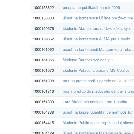
1000158822
predplatné publikácií na rok 2026
1000158833
účasť na konferencii Učíme pre život pre
1000159676
školenie Ako obstarávať tzv. zákazky ma
1000159862
účasť na konferencii ALMA pre 1 osobu
1000161062
účasť na konferencii Maratón verej. obst
1000161065
školenie Databázový analytik
1000161070
školenie Pokročilá práca s MS Copilot
1000161308
prístup profesionál- upgrade do 31.12.20
1000161316
ročný prístup do mzdového centra- 3 prí
1000161803
kurz Akadémia odolnosti pre 1 osobu
1000164838
účasť na kurze Quantitative methods for 
1000164415
školenie Public speaking- zaboduj slovo
1000164429
účasť na konferencii Maratón verejného 