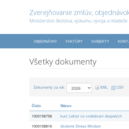
Zverejňovanie zmlúv, objednávok
Ministerstvo školstva, výskumu, vývoja a mládeže 
OBJEDNÁVKY
FAKTÚRY
SUBJEKTY
KONT
Všetky dokumenty
Dokumenty za rok:
XML
CSV
Číslo
Názov
1000158758
kurz Lektor vo vzdelávaní dospelých
1000158819
školenie Stress Mindset