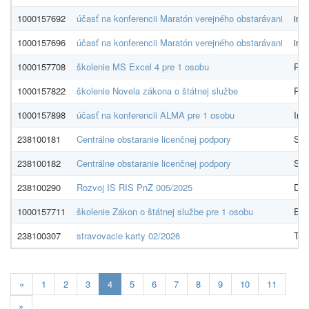
1000157692
účasť na konferencii Maratón verejného obstarávani
inno
1000157696
účasť na konferencii Maratón verejného obstarávani
inno
1000157708
školenie MS Excel 4 pre 1 osobu
PRO
1000157822
školenie Novela zákona o štátnej službe
Por
1000157898
účasť na konferencii ALMA pre 1 osobu
Indí
238100181
Centrálne obstaranie licenčnej podpory
SAP
238100182
Centrálne obstaranie licenčnej podpory
SAP
238100290
Rozvoj IS RIS PnZ 005/2025
DIT
1000157711
školenie Zákon o štátnej službe pre 1 osobu
EDO
238100307
stravovacie karty 02/2026
Tick
Aktualna-
«
1
2
3
4
5
6
7
8
9
10
11
stranka
»
4