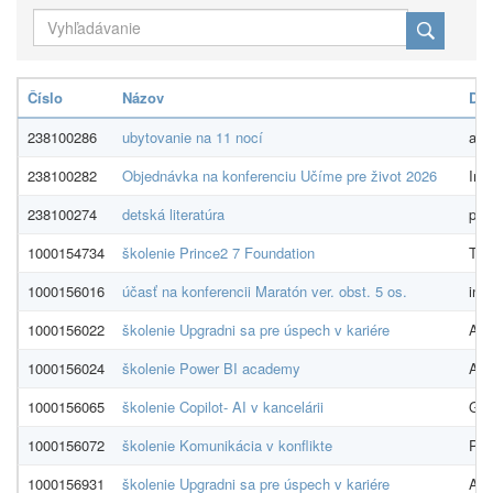
Číslo
Názov
Dod
238100286
ubytovanie na 11 nocí
azd
238100282
Objednávka na konferenciu Učíme pre život 2026
Indí
238100274
detská literatúra
pres
1000154734
školenie Prince2 7 Foundation
TAY
1000156016
účasť na konferencii Maratón ver. obst. 5 os.
inno
1000156022
školenie Upgradni sa pre úspech v kariére
Aj 
1000156024
školenie Power BI academy
Aj 
1000156065
školenie Copilot- AI v kancelárii
GOP
1000156072
školenie Komunikácia v konflikte
PDC
1000156931
školenie Upgradni sa pre úspech v kariére
Aj 