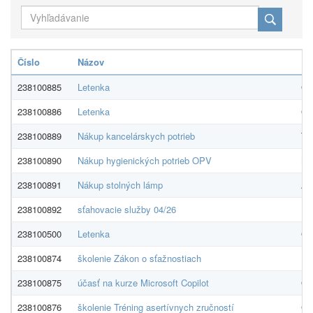
Číslo
Názov
Do
238100885
Letenka
GO 
238100886
Letenka
GO 
238100889
Nákup kancelárskych potrieb
The
238100890
Nákup hygienických potrieb OPV
MA
238100891
Nákup stolných lámp
Alz
238100892
sťahovacie služby 04/26
PL
238100500
Letenka
GO 
238100874
školenie Zákon o sťažnostiach
ED
238100875
účasť na kurze Microsoft Copilot
GO
238100876
školenie Tréning asertívnych zručností
Ce