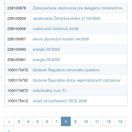
238100878
Zabezpečenie ubytovania pre delegáciu ministerstva
HI 
238100954
upratovanie Černyševského 27 04/2026
TE
238100956
vodné,stoč Drieňová 04/26
Br
238100957
servis plynových kotolní 04/2026
EK
238100960
energie 05/2026
MA
238100961
energie 05/2026
MA
1000173472
školenie Regulácia nervového systému
Mg
1000174792
školenie Špeciálne druhy registratúrnych záznamov
ED
1000174870
individuálny kurz FJ
In
1000175412
účasť na konferencii SEIS 2026
Pr
Aktualna-
«
3
4
5
6
7
8
9
10
11
12
13
stranka
»
8