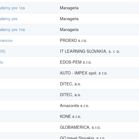
cademy pre 1os
Manageria
cademy pre
Manageria
cademy pre 1os
Manageria
tnancov
PROEKO s.r.o.
III)
IT LEARNING SLOVAKIA, s. r. o.
iu
EDOS-PEM s.r.o.
AUTO - IMPEX spol. s r.o.
DITEC, a.s.
DITEC, a.s.
Amazonite s.r.o.
KONE s.r.o.
GLOBAMERICA, s.r.o.
GO travel Slovakia, s.r.o.