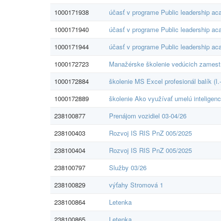
1000171938
účasť v programe Public leadership a
1000171940
účasť v programe Public leadership a
1000171944
účasť v programe Public leadership a
1000172723
Manažérske školenie vedúcich zames
1000172884
školenie MS Excel profesionál balík (I.-
1000172889
školenie Ako využívať umelú inteligenc
238100877
Prenájom vozidiel 03-04/26
238100403
Rozvoj IS RIS PnZ 005/2025
238100404
Rozvoj IS RIS PnZ 005/2025
238100797
Služby 03/26
238100829
výťahy Stromová 1
238100864
Letenka
238100865
Letenka