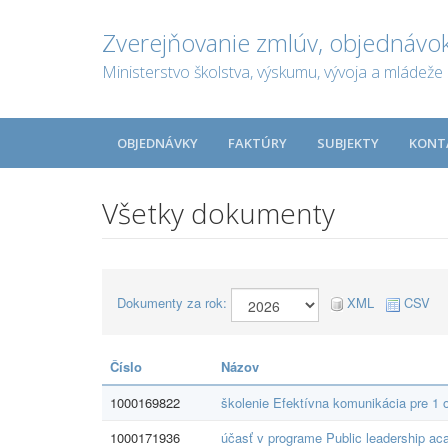
Zverejňovanie zmlúv, objednávok
Ministerstvo školstva, výskumu, vývoja a mládeže 
OBJEDNÁVKY
FAKTÚRY
SUBJEKTY
KONT
Všetky dokumenty
Dokumenty za rok:
XML
CSV
Číslo
Názov
1000169822
školenie Efektívna komunikácia pre 1 
1000171936
účasť v programe Public leadership a