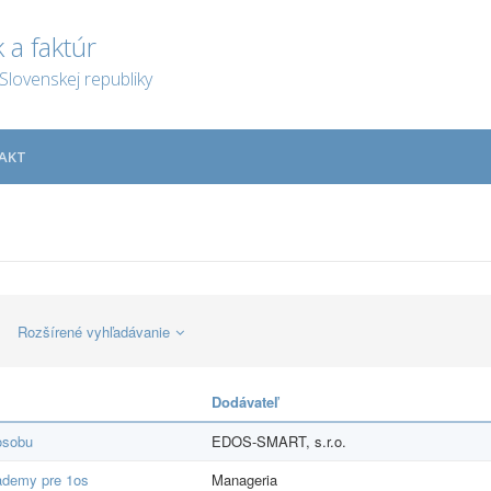
 a faktúr
Slovenskej republiky
AKT
Rozšírené vyhľadávanie
Dodávateľ
osobu
EDOS-SMART, s.r.o.
cademy pre 1os
Manageria