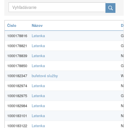
Číslo
Názov
Dod
1000178816
Letenka
GO t
1000178821
Letenka
GLO
1000178839
Letenka
NADO
1000178850
Letenka
GLO
1000182347
bufetové služby
Wine
1000182974
Letenka
NADO
1000182975
Letenka
GLO
1000182984
Letenka
NADO
1000183101
Letenka
NADO
1000183122
Letenka
NADO