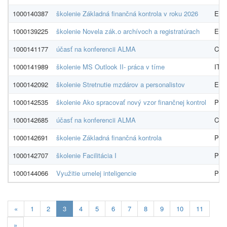
1000140387
školenie Základná finančná kontrola v roku 2026
EDO
1000139225
školenie Novela zák.o archívoch a registratúrach
EDO
1000141177
účasť na konferencii ALMA
Cent
1000141989
školenie MS Outlook II- práca v tíme
IT 
1000142092
školenie Stretnutie mzdárov a personalistov
EDO
1000142535
školenie Ako spracovať nový vzor finančnej kontrol
PRO
1000142685
účasť na konferencii ALMA
Cent
1000142691
školenie Základná finančná kontrola
PRO
1000142707
školenie Facilitácia I
PDC
1000144066
Využitie umelej inteligencie
PRO
Aktualna-
«
1
2
3
4
5
6
7
8
9
10
11
stranka
»
3