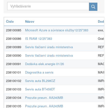
Číslo
Názov
Dodáva
238100085
Microsoft Azure a súvisiace služby12/25*383
exe, a.
238100086
IS RIAM 12/25*383
Gratex 
238100089
Servis tlačiarní úradu ministerstva
REFICI
238100090
Servis tlačiarní úradu ministerstva
REFICI
238100091
Dodávka elek.energie 01/26
MAGNA
238100101
Diagnostika a servis
MAILTE
238100102
Servis auta BL298OZ
IMPA Br
238100103
Servis auta BT459DT
IMPA Br
238100104
Prezutie pneum. AA240MB
IMPA Br
238100105
Prezutie pneum. AA243MB
IMPA Br