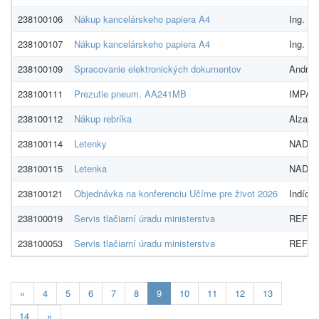
238100106
Nákup kancelárskeho papiera A4
Ing. Pe
238100107
Nákup kancelárskeho papiera A4
Ing. Pe
238100109
Spracovanie elektronických dokumentov
Andrej
238100111
Prezutie pneum. AA241MB
IMPA Br
238100112
Nákup rebríka
Alza.sk
238100114
Letenky
NADOSA
238100115
Letenka
NADOSA
238100121
Objednávka na konferenciu Učíme pre život 2026
Indícia,
238100019
Servis tlačiarní úradu ministerstva
REFICI
238100053
Servis tlačiarní úradu ministerstva
REFICI
Aktualna-
«
4
5
6
7
8
9
10
11
12
13
stranka
14
»
9