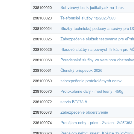
238100020
Softvérový balík judikáty.sk na 1 rok
238100023
Telefonické služby 12/2025*383
238100024
Služby technickej podpory a správy pre 
238100025
Zabezpečenie služieb testovania pre ePri
238100026
Hlasové služby na pevných linkách pre
238100058
Poradenské služby vo verejnom obstaráva
238100061
Členský príspevok 2026
238100069
zabezpečenie protokolárnych darov
238100070
Protokolárne dary - med lesný, 450g
238100072
servis BT273IA
238100073
Zabezpečenie občerstvenie
238100074
Prenájom nebyt. priest. Zvolen 12/25*383
238100076
Prenájom nebyt. priest. Košice 12/25*383