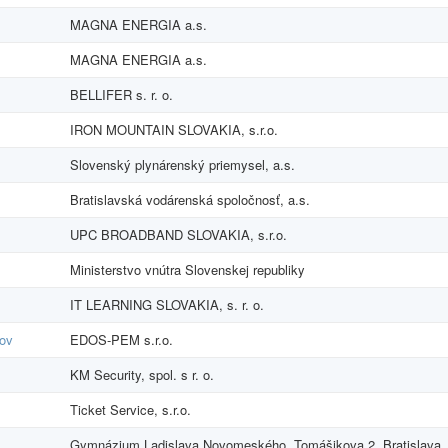
MAGNA ENERGIA a.s.
MAGNA ENERGIA a.s.
BELLIFER s. r. o.
IRON MOUNTAIN SLOVAKIA, s.r.o.
Slovenský plynárenský priemysel, a.s.
Bratislavská vodárenská spoločnosť, a.s.
UPC BROADBAND SLOVAKIA, s.r.o.
Ministerstvo vnútra Slovenskej republiky
IT LEARNING SLOVAKIA, s. r. o.
tov
EDOS-PEM s.r.o.
KM Security, spol. s r. o.
Ticket Service, s.r.o.
Gymnázium Ladislava Novomeského, Tomášikova 2, Bratislava