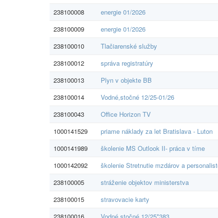
238100008
energie 01/2026
238100009
energie 01/2026
238100010
Tlačiarenské služby
238100012
správa registratúry
238100013
Plyn v objekte BB
238100014
Vodné,stočné 12/25-01/26
238100043
Office Horizon TV
1000141529
priame náklady za let Bratislava - Luton
1000141989
školenie MS Outlook II- práca v tíme
1000142092
školenie Stretnutie mzdárov a personalis
238100005
stráženie objektov ministerstva
238100015
stravovacie karty
238100016
Vodné,stočné 12/25*383