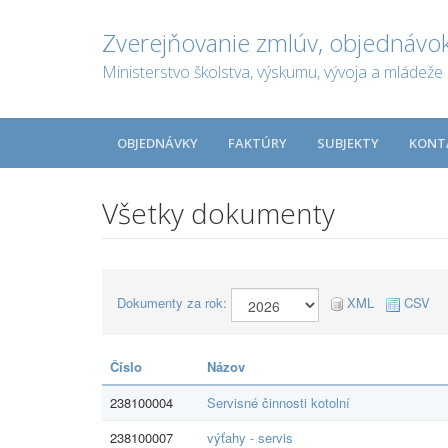
Zverejňovanie zmlúv, objednávok
Ministerstvo školstva, výskumu, vývoja a mládeže 
OBJEDNÁVKY
FAKTÚRY
SUBJEKTY
KONT
Všetky dokumenty
Dokumenty za rok:
XML
CSV
Číslo
Názov
238100004
Servisné činnosti kotolní
238100007
výťahy - servis