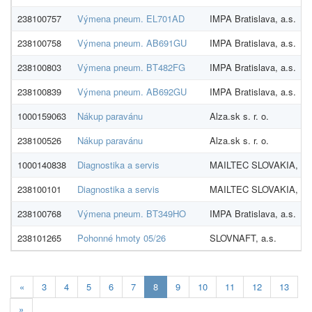
238100757
Výmena pneum. EL701AD
IMPA Bratislava, a.s.
238100758
Výmena pneum. AB691GU
IMPA Bratislava, a.s.
238100803
Výmena pneum. BT482FG
IMPA Bratislava, a.s.
238100839
Výmena pneum. AB692GU
IMPA Bratislava, a.s.
1000159063
Nákup paravánu
Alza.sk s. r. o.
238100526
Nákup paravánu
Alza.sk s. r. o.
1000140838
Diagnostika a servis
MAILTEC SLOVAKIA, spol
238100101
Diagnostika a servis
MAILTEC SLOVAKIA, spol
238100768
Výmena pneum. BT349HO
IMPA Bratislava, a.s.
238101265
Pohonné hmoty 05/26
SLOVNAFT, a.s.
Aktualna-
«
3
4
5
6
7
8
9
10
11
12
13
stranka
»
8