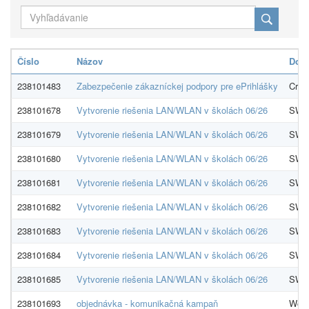
Číslo
Názov
Dodá
238101483
Zabezpečenie zákazníckej podpory pre ePrihlášky
Cryst
238101678
Vytvorenie riešenia LAN/WLAN v školách 06/26
SWAN
238101679
Vytvorenie riešenia LAN/WLAN v školách 06/26
SWAN
238101680
Vytvorenie riešenia LAN/WLAN v školách 06/26
SWAN
238101681
Vytvorenie riešenia LAN/WLAN v školách 06/26
SWAN
238101682
Vytvorenie riešenia LAN/WLAN v školách 06/26
SWAN
238101683
Vytvorenie riešenia LAN/WLAN v školách 06/26
SWAN
238101684
Vytvorenie riešenia LAN/WLAN v školách 06/26
SWAN
238101685
Vytvorenie riešenia LAN/WLAN v školách 06/26
SWAN
238101693
objednávka - komunikačná kampaň
Work