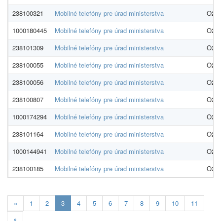
238100321
Mobilné telefóny pre úrad ministerstva
O2 Sl
1000180445
Mobilné telefóny pre úrad ministerstva
O2 Sl
238101309
Mobilné telefóny pre úrad ministerstva
O2 Sl
238100055
Mobilné telefóny pre úrad ministerstva
O2 Sl
238100056
Mobilné telefóny pre úrad ministerstva
O2 Sl
238100807
Mobilné telefóny pre úrad ministerstva
O2 Sl
1000174294
Mobilné telefóny pre úrad ministerstva
O2 Sl
238101164
Mobilné telefóny pre úrad ministerstva
O2 Sl
1000144941
Mobilné telefóny pre úrad ministerstva
O2 Sl
238100185
Mobilné telefóny pre úrad ministerstva
O2 Sl
Aktualna-
«
1
2
3
4
5
6
7
8
9
10
11
stranka
»
3