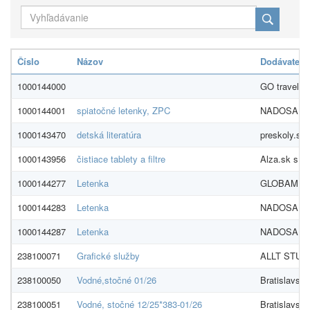
Číslo
Názov
Dodávateľ
1000144000
GO travel Sl
1000144001
spiatočné letenky, ZPC
NADOSAH, sp
1000143470
detská literatúra
preskoly.sk s
1000143956
čistiace tablety a filtre
Alza.sk s. r.
1000144277
Letenka
GLOBAMERIC
1000144283
Letenka
NADOSAH, sp
1000144287
Letenka
NADOSAH, sp
238100071
Grafické služby
ALLT STUDIO
238100050
Vodné,stočné 01/26
Bratislavská
238100051
Vodné, stočné 12/25*383-01/26
Bratislavská