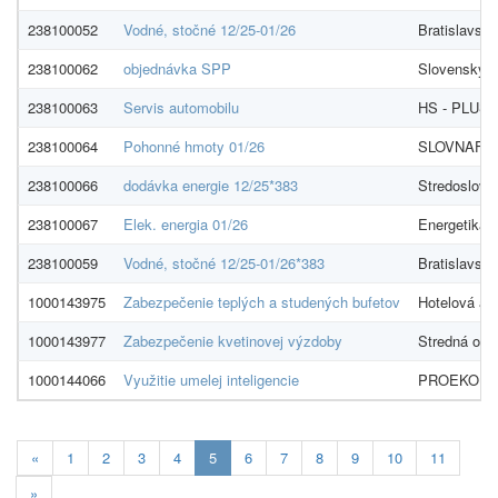
238100052
Vodné, stočné 12/25-01/26
Bratislavská
238100062
objednávka SPP
Slovenský p
238100063
Servis automobilu
HS - PLUS, s
238100064
Pohonné hmoty 01/26
SLOVNAFT, 
238100066
dodávka energie 12/25*383
Stredosloven
238100067
Elek. energia 01/26
Energetika S
238100059
Vodné, stočné 12/25-01/26*383
Bratislavská
1000143975
Zabezpečenie teplých a studených bufetov
Hotelová ak
1000143977
Zabezpečenie kvetinovej výzdoby
Stredná odb
1000144066
Využitie umelej inteligencie
PROEKO s.r
Aktualna-
«
1
2
3
4
5
6
7
8
9
10
11
stranka
»
5