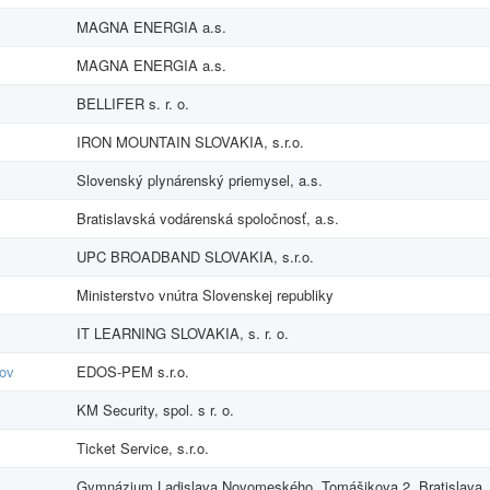
MAGNA ENERGIA a.s.
MAGNA ENERGIA a.s.
BELLIFER s. r. o.
IRON MOUNTAIN SLOVAKIA, s.r.o.
Slovenský plynárenský priemysel, a.s.
Bratislavská vodárenská spoločnosť, a.s.
UPC BROADBAND SLOVAKIA, s.r.o.
Ministerstvo vnútra Slovenskej republiky
IT LEARNING SLOVAKIA, s. r. o.
tov
EDOS-PEM s.r.o.
KM Security, spol. s r. o.
Ticket Service, s.r.o.
Gymnázium Ladislava Novomeského, Tomášikova 2, Bratislava