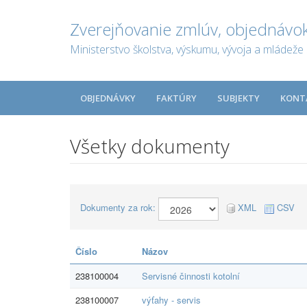
Zverejňovanie zmlúv, objednávok
Ministerstvo školstva, výskumu, vývoja a mládeže 
OBJEDNÁVKY
FAKTÚRY
SUBJEKTY
KONT
Všetky dokumenty
Dokumenty za rok:
XML
CSV
Číslo
Názov
238100004
Servisné činnosti kotolní
238100007
výťahy - servis