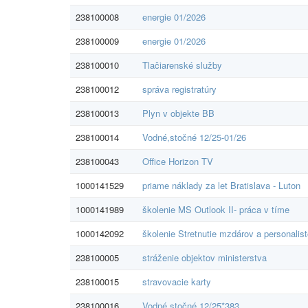
238100008
energie 01/2026
238100009
energie 01/2026
238100010
Tlačiarenské služby
238100012
správa registratúry
238100013
Plyn v objekte BB
238100014
Vodné,stočné 12/25-01/26
238100043
Office Horizon TV
1000141529
priame náklady za let Bratislava - Luton
1000141989
školenie MS Outlook II- práca v tíme
1000142092
školenie Stretnutie mzdárov a personalis
238100005
stráženie objektov ministerstva
238100015
stravovacie karty
238100016
Vodné,stočné 12/25*383