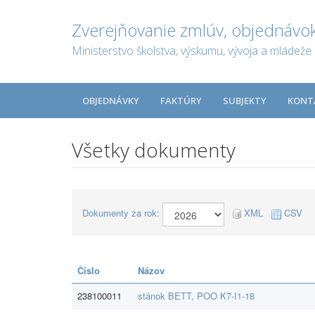
Zverejňovanie zmlúv, objednávok
Ministerstvo školstva, výskumu, vývoja a mládeže 
OBJEDNÁVKY
FAKTÚRY
SUBJEKTY
KONT
Všetky dokumenty
Dokumenty za rok:
XML
CSV
Číslo
Názov
238100011
stánok BETT, POO K7-I1-18