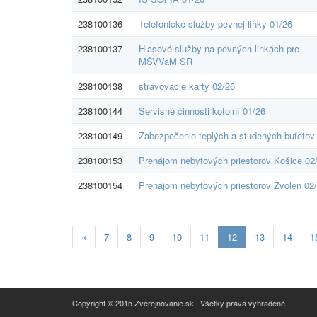
238100136
Telefonické služby pevnej linky 01/26
238100137
Hlasové služby na pevných linkách pre
MŠVVaM SR
238100138
stravovacie karty 02/26
238100144
Servisné činnosti kotolní 01/26
238100149
Zabezpečenie teplých a studených bufetov
238100153
Prenájom nebytových priestorov Košice 02
238100154
Prenájom nebytových priestorov Zvolen 02
Aktualna-
«
7
8
9
10
11
12
13
14
1
stranka
12
Copyright © 2015 Zverejnovanie.sk | Všetky práva vyhradené