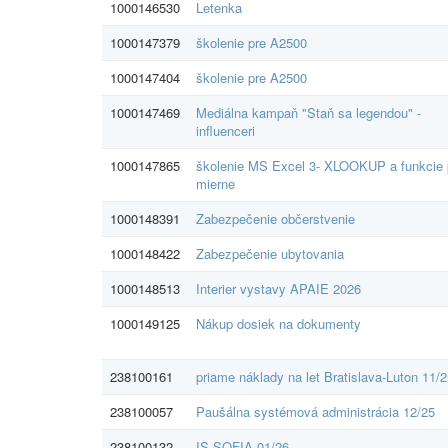
1000146530
Letenka
1000147379
školenie pre A2500
1000147404
školenie pre A2500
1000147469
Mediálna kampaň "Staň sa legendou" -
influenceri
1000147865
školenie MS Excel 3- XLOOKUP a funkcie 
mierne
1000148391
Zabezpečenie občerstvenie
1000148422
Zabezpečenie ubytovania
1000148513
Interier vystavy APAIE 2026
1000149125
Nákup dosiek na dokumenty
238100161
priame náklady na let Bratislava-Luton 11/
238100057
Paušálna systémová administrácia 12/25
238100132
IS SOFIA 01/26