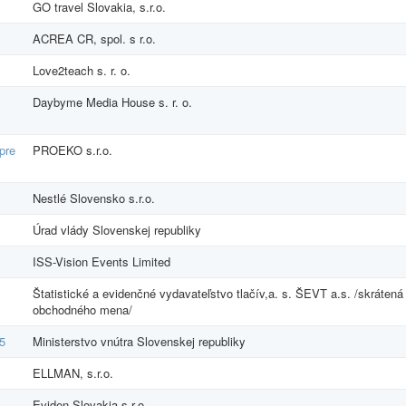
GO travel Slovakia, s.r.o.
ACREA CR, spol. s r.o.
Love2teach s. r. o.
Daybyme Media House s. r. o.
pre
PROEKO s.r.o.
Nestlé Slovensko s.r.o.
Úrad vlády Slovenskej republiky
ISS-Vision Events Limited
Štatistické a evidenčné vydavateľstvo tlačív,a. s. ŠEVT a.s. /skrátená
obchodného mena/
25
Ministerstvo vnútra Slovenskej republiky
ELLMAN, s.r.o.
Eviden Slovakia s.r.o.