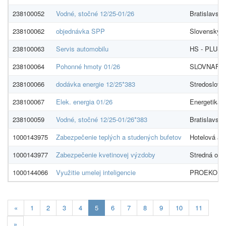
238100052
Vodné, stočné 12/25-01/26
Bratislavská
238100062
objednávka SPP
Slovenský p
238100063
Servis automobilu
HS - PLUS, s
238100064
Pohonné hmoty 01/26
SLOVNAFT, 
238100066
dodávka energie 12/25*383
Stredosloven
238100067
Elek. energia 01/26
Energetika S
238100059
Vodné, stočné 12/25-01/26*383
Bratislavská
1000143975
Zabezpečenie teplých a studených bufetov
Hotelová ak
1000143977
Zabezpečenie kvetinovej výzdoby
Stredná odb
1000144066
Využitie umelej inteligencie
PROEKO s.r
Aktualna-
«
1
2
3
4
5
6
7
8
9
10
11
stranka
»
5