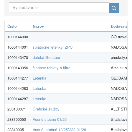
Číslo
Názov
Dodávateľ
1000144000
GO travel Sl
1000144001
spiatočné letenky, ZPC
NADOSAH, sp
1000143470
detská literatúra
preskoly.sk s
1000143956
čistiace tablety a filtre
Alza.sk s. r.
1000144277
Letenka
GLOBAMERIC
1000144283
Letenka
NADOSAH, sp
1000144287
Letenka
NADOSAH, sp
238100071
Grafické služby
ALLT STUDIO
238100050
Vodné,stočné 01/26
Bratislavská
238100051
Vodné, stočné 12/25*383-01/26
Bratislavská