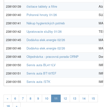
238100139
čistiace tablety a filtre
Alza.s
238100140
Pohonné hmoty 01/26
SLOVN
238100141
Nákup hygienických potrieb
MAJST
238100142
Upratovacie služby 01/26
TERAV
238100145
Dodávka elek.energie 02/26
MAGN
238100146
Dodávka elek.energie 02/26
MAGN
238100148
Objednávka - pracovná porada ORNP
Domov
238100150
Servis auta BL411LV
IMPA 
238100151
Servis auta BT197EF
IMPA 
238100155
Servis auta /STK
IMPA 
Aktualna-
«
6
7
8
9
10
11
12
13
14
15
stranka
16
»
11