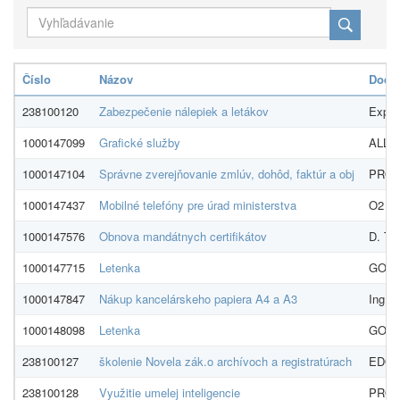
Číslo
Názov
Dodáv
238100120
Zabezpečenie nálepiek a letákov
Expres
1000147099
Grafické služby
ALLT 
1000147104
Správne zverejňovanie zmlúv, dohôd, faktúr a obj
PROEK
1000147437
Mobilné telefóny pre úrad ministerstva
O2 Slo
1000147576
Obnova mandátnych certifikátov
D. Tru
1000147715
Letenka
GO tra
1000147847
Nákup kancelárskeho papiera A4 a A3
Ing. 
1000148098
Letenka
GO tra
238100127
školenie Novela zák.o archívoch a registratúrach
EDOS-
238100128
Využitie umelej inteligencie
PROEK