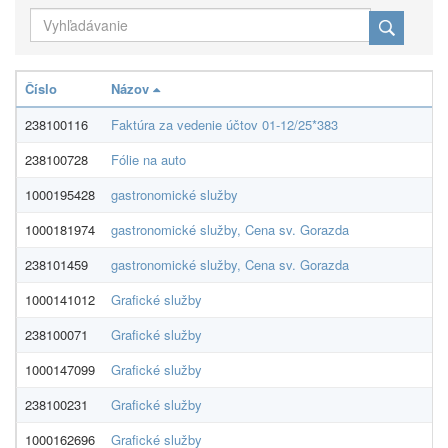
Číslo
Názov
Do
238100116
Faktúra za vedenie účtov 01-12/25*383
Ce
238100728
Fólie na auto
IM
1000195428
gastronomické služby
Úr
1000181974
gastronomické služby, Cena sv. Gorazda
St
238101459
gastronomické služby, Cena sv. Gorazda
St
1000141012
Grafické služby
AL
238100071
Grafické služby
AL
1000147099
Grafické služby
AL
238100231
Grafické služby
AL
1000162696
Grafické služby
AL