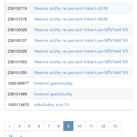
238100719
Hlasové služby na pevných linkách 03/26
O2
238101578
Hlasové služby na pevných linkách 06/26
O2
238100026
Hlasové služby na pevných linkách pre MŠVVaM SR
O2
238100137
Hlasové služby na pevných linkách pre MŠVVaM SR
O2
238100326
Hlasové služby na pevných linkách pre MŠVVaM SR
O2
238101053
Hlasové služby na pevných linkách pre MŠVVaM SR
O2
238101250
Hlasové služby na pevných linkách pre MŠVVaM SR
O2
1000185677
hotelové gastroslužby
Re
238101489
hotelové gastroslužby
Re
1000174870
individuálny kurz FJ
In
Aktualna-
«
4
5
6
7
8
9
10
11
12
13
stranka
14
»
9