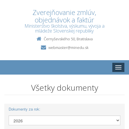
Zverejňovanie zmlúv,
objednávok a faktúr
Ministerstvo školstva, výskumu, vývoja a
mládeže Slovenskej republiky
Černyševského 50, Bratislava
webmaster@minedu.sk
Toggle
naviga
Všetky dokumenty
Dokumenty za rok: