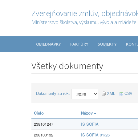
Zverejňovanie zmlúv, objednávok
Ministerstvo školstva, výskumu, vývoja a mládeže 
OBJEDNÁVKY
FAKTÚRY
SUBJEKTY
KONT
Všetky dokumenty
Dokumenty za rok:
XML
CSV
Číslo
Názov
238101247
IS SOFIA
238100132
IS SOFIA 01/26