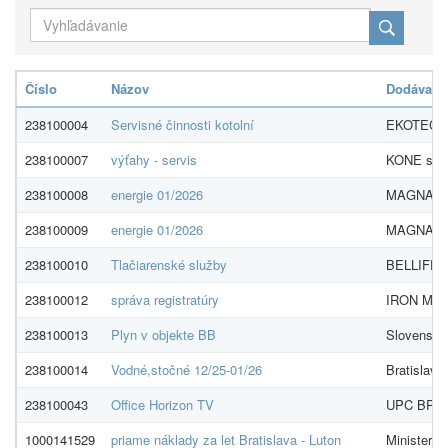
Číslo
Názov
Dodávateľ
238100004
Servisné činnosti kotolní
EKOTECHN
238100007
výťahy - servis
KONE s.r.
238100008
energie 01/2026
MAGNA EN
238100009
energie 01/2026
MAGNA EN
238100010
Tlačiarenské služby
BELLIFER s
238100012
správa registratúry
IRON MOU
238100013
Plyn v objekte BB
Slovenský 
238100014
Vodné,stočné 12/25-01/26
Bratislavs
238100043
Office Horizon TV
UPC BROA
1000141529
priame náklady za let Bratislava - Luton
Ministerst