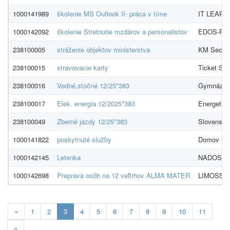
1000141989
školenie MS Outlook II- práca v tíme
IT LEARNI
1000142092
školenie Stretnutie mzdárov a personalistov
EDOS-PEM 
238100005
stráženie objektov ministerstva
KM Security
238100015
stravovacie karty
Ticket Serv
238100016
Vodné,stočné 12/25*383
Gymnázium
238100017
Elek. energia 12/2025*383
Energetika
238100049
Zberné jazdy 12/25*383
Slovenská 
1000141822
poskytnuté služby
Domov Spe
1000142145
Letenka
NADOSAH, 
1000142698
Preprava osôb na 12 veľtrhov ALMA MATER
LIMOSS.SK
Aktualna-
«
1
2
3
4
5
6
7
8
9
10
11
stranka
»
3