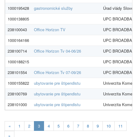
1000195428
gastronomické služby
Úrad vlády Slovens
1000138805
UPC BROADBAND S
238100043
Office Horizon TV
UPC BROADBAND S
1000164166
UPC BROADBAND S
238100714
Office Horizon Tv 04-06/26
UPC BROADBAND S
1000188215
UPC BROADBAND S
238101554
Office Horizon Tv 07-09/26
UPC BROADBAND S
1000155822
ubytovanie pre štipendistu
Univerzita Komens
238100769
ubytovanie pre štipendistu
Univerzita Komens
238101000
ubytovanie pre štipendistu
Univerzita Komens
Aktualna-
«
1
2
3
4
5
6
7
8
9
10
11
stranka
»
3