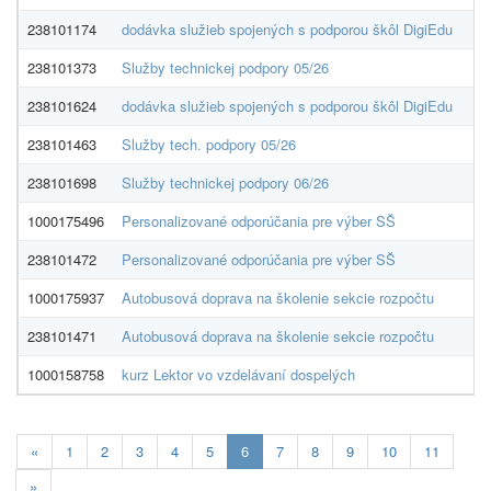
238101174
dodávka služieb spojených s podporou škôl DigiEdu
Ar
238101373
Služby technickej podpory 05/26
Ar
238101624
dodávka služieb spojených s podporou škôl DigiEdu
Ar
238101463
Služby tech. podpory 05/26
Ar
238101698
Služby technickej podpory 06/26
Ar
1000175496
Personalizované odporúčania pre výber SŠ
AR
238101472
Personalizované odporúčania pre výber SŠ
AR
1000175937
Autobusová doprava na školenie sekcie rozpočtu
AR
238101471
Autobusová doprava na školenie sekcie rozpočtu
AR
1000158758
kurz Lektor vo vzdelávaní dospelých
As
Aktualna-
«
1
2
3
4
5
6
7
8
9
10
11
stranka
»
6