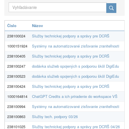
Číslo
Názov
Do
238100024
Služby technickej podpory a správy pre DCRŠ
Ar
1000151924
Systémy na automatizované zisťovanie zraniteľnosti
Ar
238100405
Služby technickej podpory a správy pre DCRŠ
Ar
238100247
dodávka služieb spojených s podporou škôl DigiEdu
Ar
238100523
dodávka služieb spojených s podporou škôl DigiEdu
Ar
238100424
Služby technickej podpory a správy pre DCRŠ
Ar
1000164814
ChatGPT Credits a ich priradenie do workspace VŠ
Ar
238100994
Systémy na automatizované zisťovanie zraniteľnosti
Ar
238100863
Služby tech. podpory 03/26
Ar
238101025
Služby technickej podpory a správy pre DCRŠ 04/26
Ar