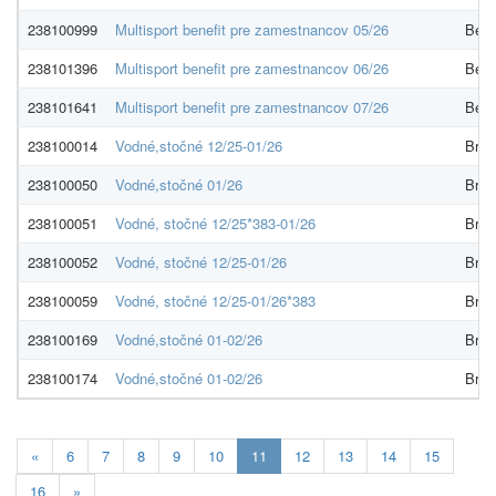
238100999
Multisport benefit pre zamestnancov 05/26
Bene
238101396
Multisport benefit pre zamestnancov 06/26
Bene
238101641
Multisport benefit pre zamestnancov 07/26
Bene
238100014
Vodné,stočné 12/25-01/26
Brat
238100050
Vodné,stočné 01/26
Brat
238100051
Vodné, stočné 12/25*383-01/26
Brat
238100052
Vodné, stočné 12/25-01/26
Brat
238100059
Vodné, stočné 12/25-01/26*383
Brat
238100169
Vodné,stočné 01-02/26
Brat
238100174
Vodné,stočné 01-02/26
Brat
Aktualna-
«
6
7
8
9
10
11
12
13
14
15
stranka
16
»
11