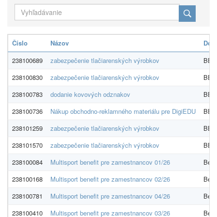
Číslo
Názov
Dod
238100689
zabezpečenie tlačiarenských výrobkov
BELL
238100830
zabezpečenie tlačiarenských výrobkov
BELL
238100783
dodanie kovových odznakov
BELL
238100736
Nákup obchodno-reklamného materiálu pre DigiEDU
BELL
238101259
zabezpečenie tlačiarenských výrobkov
BELL
238101570
zabezpečenie tlačiarenských výrobkov
BELL
238100084
Multisport benefit pre zamestnancov 01/26
Bene
238100168
Multisport benefit pre zamestnancov 02/26
Bene
238100781
Multisport benefit pre zamestnancov 04/26
Bene
238100410
Multisport benefit pre zamestnancov 03/26
Bene