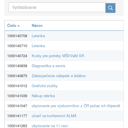
Číslo
Názov
D
1000140708
Letenka
N
1000140710
Letenka
N
1000140724
Kvety pre potreby MŠVVaM SR
M
1000140838
Diagnostika a servis
M
1000140875
Zabezpečenie nálepiek a letákov
Ex
1000141012
Grafické služby
A
1000141039
Nákup rebríka
Al
1000141047
ubytovanie pre výskumníkov z ČR počas ich štipendi
Ži
1000141177
účasť na konferencii ALMA
C
1000141263
ubytovanie na 11 nocí
az