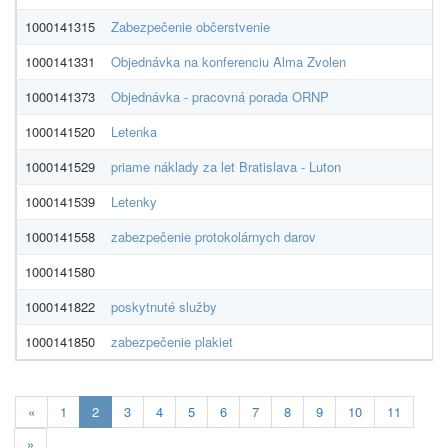
1000141315
Zabezpečenie občerstvenie
AR
1000141331
Objednávka na konferenciu Alma Zvolen
C
1000141373
Objednávka - pracovná porada ORNP
D
1000141520
Letenka
G
1000141529
priame náklady za let Bratislava - Luton
Mi
1000141539
Letenky
N
1000141558
zabezpečenie protokolárnych darov
S
1000141580
pr
1000141822
poskytnuté služby
D
1000141850
zabezpečenie plakiet
3G
Aktualna-
«
1
2
3
4
5
6
7
8
9
10
11
stranka
»
2