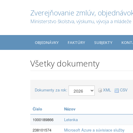
Zverejňovanie zmlúv, objednávok
Ministerstvo školstva, výskumu, vývoja a mládeže 
OBJEDNÁVKY
FAKTÚRY
SUBJEKTY
KONT
Všetky dokumenty
Dokumenty za rok:
XML
CSV
Číslo
Názov
1000189866
Letenka
238101574
Microsoft Azure a súvisiace služby