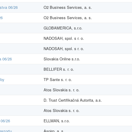
rstva 06/26
O2 Business Services, a. s.
26
O2 Business Services, a. s.
GLOBAMERICA, s.r.o.
NADOSAH, spol. s r. o.
NADOSAH, spol. s r. o.
a 06/26
Slovakia Online s.r.o.
BELLIFER s. r. o.
žby
TP Sante s. r. o.
Atos Slovakia s. r. o.
D. Trust Certifikačná Autorita, a.s.
Atos Slovakia s. r. o.
 06/26
ELLMAN, s.r.o.
rezortu
Aspiro, a. s.