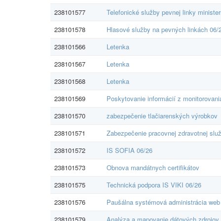
238101577
Telefonické služby pevnej linky ministe
238101578
Hlasové služby na pevných linkách 06/
238101566
Letenka
238101567
Letenka
238101568
Letenka
238101569
Poskytovanie informácií z monitorovani
238101570
zabezpečenie tlačiarenských výrobkov
238101571
Zabezpečenie pracovnej zdravotnej slu
238101572
IS SOFIA 06/26
238101573
Obnova mandátnych certifikátov
238101575
Technická podpora IS VIKI 06/26
238101576
Paušálna systémová administrácia web
238101579
Analýza a mapovanie dátových zdrojov 