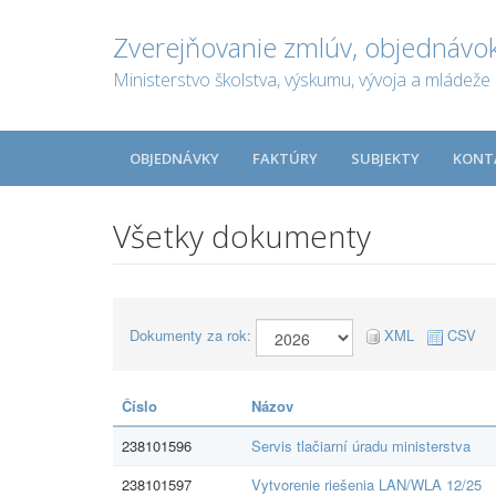
Zverejňovanie zmlúv, objednávok
Ministerstvo školstva, výskumu, vývoja a mládeže 
OBJEDNÁVKY
FAKTÚRY
SUBJEKTY
KONT
Všetky dokumenty
Dokumenty za rok:
XML
CSV
Číslo
Názov
238101596
Servis tlačiarní úradu ministerstva
238101597
Vytvorenie riešenia LAN/WLA 12/25