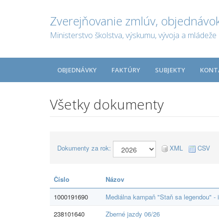
Zverejňovanie zmlúv, objednávok
Ministerstvo školstva, výskumu, vývoja a mládeže 
OBJEDNÁVKY
FAKTÚRY
SUBJEKTY
KONT
Všetky dokumenty
Dokumenty za rok:
XML
CSV
Číslo
Názov
1000191690
Mediálna kampaň "Staň sa legendou" - i
238101640
Zberné jazdy 06/26