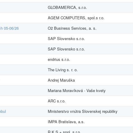
GLOBAMERICA, s.r.o.
AGEM COMPUTERS, spol.s r.o.
ch 05-06/26
O2 Business Services, a. s.
SAP Slovensko s.r.o.
SAP Slovensko s.r.o.
endrius s.r.o.
The Living s. r. o.
v
Andrej Maruška
Mariana Moravíková - Vaše kvety
ARC s.r.o.
nbul
Ministerstvo vnútra Slovenskej republiky
IMPA Bratislava, a.s.
R K S + spol. s r.o.