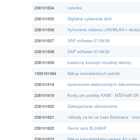
238101634
Letenka
238101635
Digitálne vybavenie škôl
238101636
Vytvorenie riešenia LAN/WLAN v školá
238101637
SAP software 07-09/26
238101638
SAP software 07-09/26
238101639
kreatívny koncept vizuálnej identity
1000191064
Nákup kancelárskych potrieb
238101618
spracovanie elektronických dokumento
238101619
Kvety pre potreby KAMI - MŠVVaM SR
238101620
Zabezpečenie občerstvenie
238101621
náklady za let na trase Bratislava - Ista
238101622
Servis auta BL248UP
238101623
Nákup kancelárskeho papiere A3 a A4