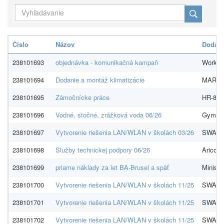
Číslo
Názov
Dodáva
238101693
objednávka - komunikačná kampaň
Work&H
238101694
Dodanie a montáž klimatizácie
MARVOR
238101695
Zámočnícke práce
HR-8, s.
238101696
Vodné, stočné, zrážková voda 06/26
Gymnáz
238101697
Vytvorenie riešenia LAN/WLAN v školách 03/26
SWAN, 
238101698
Služby technickej podpory 06/26
Aricoma
238101699
priame náklady za let BA-Brusel a späť
Ministe
238101700
Vytvorenie riešenia LAN/WLAN v školách 11/25
SWAN, 
238101701
Vytvorenie riešenia LAN/WLAN v školách 11/25
SWAN, 
238101702
Vytvorenie riešenia LAN/WLAN v školách 11/25
SWAN, 