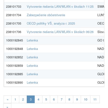
238101703
Vytvorenie riešenia LAN/WLAN v školách 11/25
SWAN, 
238101704
Zabezpečenie občerstvenie
LUNYS, 
238101705
OECD politiky VŠ, analyza r. 2025
OECD P
238101706
Vytvorenie riešenia LAN/WLAN v školách 06/26
Slovak 
1000192845
Letenka
GO trav
1000192848
Letenka
NADOSAH
1000192852
Letenka
NADOSAH
1000192859
Letenka
NADOSAH
1000192885
Letenka
GLOBAM
1000192890
Letenka
GLOBAM
Aktualna-
«
1
2
3
4
5
6
7
8
9
10
11
stranka
»
3