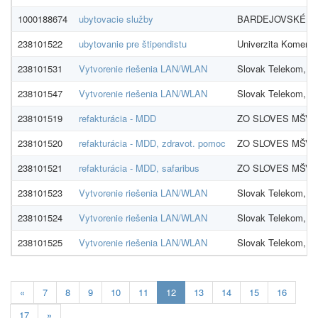
1000188674
ubytovacie služby
BARDEJOVSKÉ KÚ
238101522
ubytovanie pre štipendistu
Univerzita Komensk
238101531
Vytvorenie riešenia LAN/WLAN
Slovak Telekom, a.
238101547
Vytvorenie riešenia LAN/WLAN
Slovak Telekom, a.
238101519
refakturácia - MDD
ZO SLOVES MŠVV
238101520
refakturácia - MDD, zdravot. pomoc
ZO SLOVES MŠVV
238101521
refakturácia - MDD, safaribus
ZO SLOVES MŠVV
238101523
Vytvorenie riešenia LAN/WLAN
Slovak Telekom, a.
238101524
Vytvorenie riešenia LAN/WLAN
Slovak Telekom, a.
238101525
Vytvorenie riešenia LAN/WLAN
Slovak Telekom, a.
Aktualna-
«
7
8
9
10
11
12
13
14
15
16
stranka
17
»
12