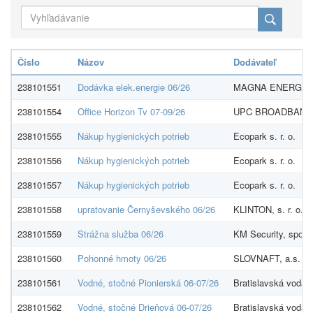
Číslo
Názov
Dodávateľ
238101551
Dodávka elek.energie 06/26
MAGNA ENERGIA 
238101554
Office Horizon Tv 07-09/26
UPC BROADBAND S
238101555
Nákup hygienických potrieb
Ecopark s. r. o.
238101556
Nákup hygienických potrieb
Ecopark s. r. o.
238101557
Nákup hygienických potrieb
Ecopark s. r. o.
238101558
upratovanie Černyševského 06/26
KLINTON, s. r. o.
238101559
Strážna služba 06/26
KM Security, spol. s
238101560
Pohonné hmoty 06/26
SLOVNAFT, a.s.
238101561
Vodné, stočné Pionierská 06-07/26
Bratislavská vodáre
238101562
Vodné, stočné Drieňová 06-07/26
Bratislavská vodáre