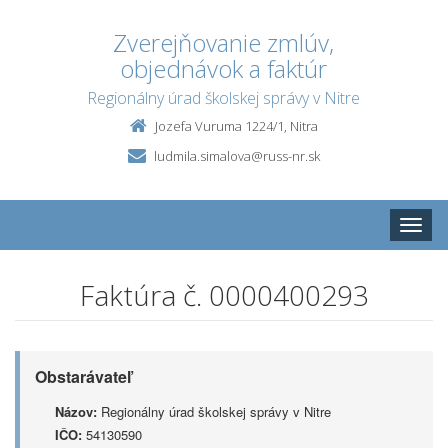
Zverejňovanie zmlúv,
objednávok a faktúr
Regionálny úrad školskej správy v Nitre
Jozefa Vuruma 1224/1, Nitra
ludmila.simalova@russ-nr.sk
Toggle
naviga
Faktúra č. 0000400293
Obstarávateľ
Názov:
Regionálny úrad školskej správy v Nitre
IČO:
54130590