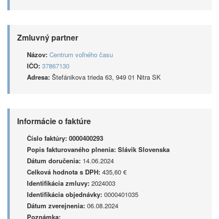
Zmluvný partner
Názov:
Centrum voľného času
IČO:
37867130
Adresa:
Štefánikova trieda 63, 949 01 Nitra SK
Informácie o faktúre
Číslo faktúry:
0000400293
Popis fakturovaného plnenia:
Slávik Slovenska
Dátum doručenia:
14.06.2024
Celková hodnota s DPH:
435,60 €
Identifikácia zmluvy:
2024003
Identifikácia objednávky:
0000401035
Dátum zverejnenia:
06.08.2024
Poznámka: