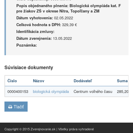
Popis objednaného plnenia:
Biologická olympiáda kat. F
pre žiakov ZŠ v okrese Nitra, Topoľčany a ZM
Dátum vyhotovenia:
02.05.2022
Celková hodnota s DPH:
329,39 €
Identifikácia zmluvy:
Dátum zverejnenia:
13.05.2022
Poznámka:
Súvisiace dokumenty
Číslo
Názov
Dodávateľ
Suma
0000400153
biologická olympiáda
Centrum voľného času
285,20 €
Tlačiť
Copyright © 2015 Zverejnovanie.sk | Všetky práva vyhradené