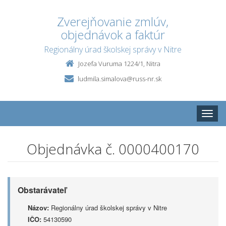
Zverejňovanie zmlúv,
objednávok a faktúr
Regionálny úrad školskej správy v Nitre
Jozefa Vuruma 1224/1, Nitra
ludmila.simalova@russ-nr.sk
Toggle
naviga
Objednávka č. 0000400170
Obstarávateľ
Názov:
Regionálny úrad školskej správy v Nitre
IČO:
54130590