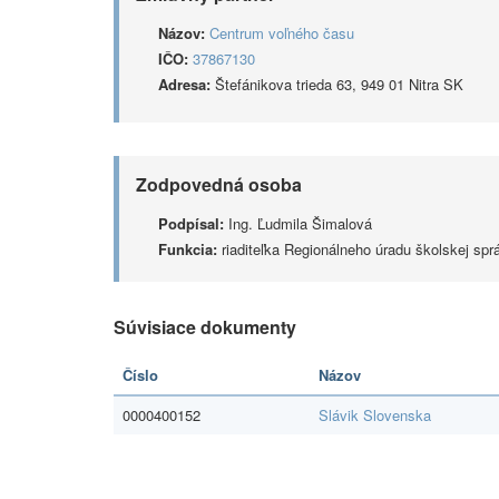
Názov:
Centrum voľného času
IČO:
37867130
Adresa:
Štefánikova trieda 63, 949 01 Nitra SK
Zodpovedná osoba
Podpísal:
Ing. Ľudmila Šimalová
Funkcia:
riaditeľka Regionálneho úradu školskej sprá
Súvisiace dokumenty
Číslo
Názov
0000400152
Slávik Slovenska