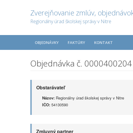
Zverejňovanie zmlúv, objednávok
Regionálny úrad školskej správy v Nitre
OBJEDNÁVKY
FAKTÚRY
KONTAKT
Objednávka č. 0000400204
Obstarávateľ
Názov:
Regionálny úrad školskej správy v Nitre
IČO:
54130590
Zmluvný partner