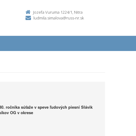
Jozefa Vuruma 1224/1, Nitra
ludmila.simalova@russ-nr.sk
30. ročníka súťaže v speve ľudových piesní Slávik
níkov OG v okrese